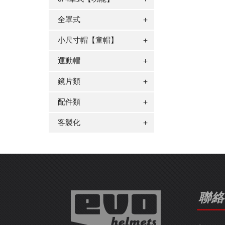
全罩式
＋
小尺寸帽【童帽】
＋
運動帽
＋
鏡片類
＋
配件類
＋
客製化
＋
聯絡