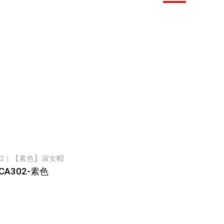
302｜【素色】淑女帽
CA302-素色