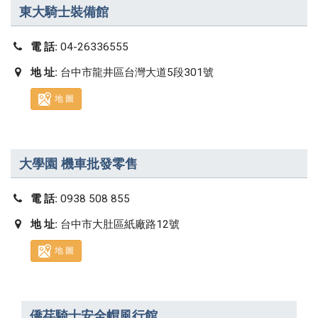
東大騎士裝備館
電 話:
04-26336555
地 址:
台中市龍井區台灣大道5段301號
地 圖
大學園 機車批發零售
電 話:
0938 508 855
地 址:
台中市大肚區紙廠路12號
地 圖
僑荏騎士安全帽風行館