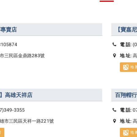
帽專賣店
【寶嘉尼
3105874
電 話:
(
市三民區金鼎路283號
地 址:
高
地 
】高雄天祥店
百翔帽行
07)349-3355
電 話:
0
雄市三民區天祥一路221號
地 址:
高
圖
地 