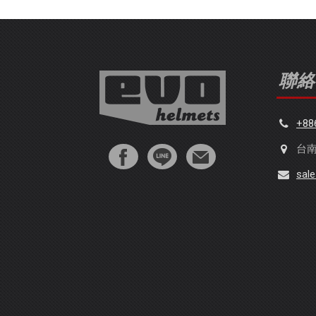
聯絡
+88
台南
sal