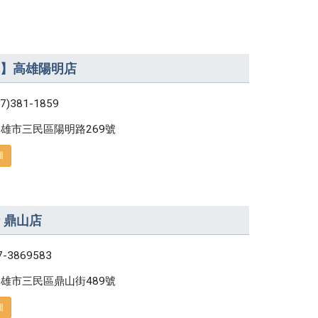
】高雄陽明店
07)381-1859
雄市三民區陽明路269號
圖
 鼎山店
7-3869583
雄市三民區鼎山街489號
圖