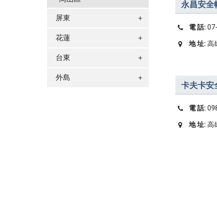
永昌安全
屏東
＋
電 話:
07
花蓮
＋
地 址:
高
台東
＋
外島
＋
卡夫卡安
電 話:
09
地 址:
高