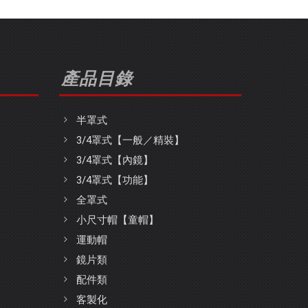
產品目錄
半罩式
3/4罩式【一般／精裝】
3/4罩式【內鏡】
3/4罩式【功能】
全罩式
小尺寸帽【童帽】
運動帽
鏡片類
配件類
客製化