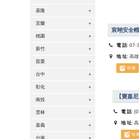
基隆
＋
宜蘭
＋
宸翊安全
桃園
＋
電 話:
07-
新竹
＋
地 址:
高雄
苗栗
＋
地 圖
台中
＋
彰化
＋
【寶嘉尼
南投
＋
電 話:
(
雲林
＋
地 址:
高
嘉義
＋
地 
台南
＋