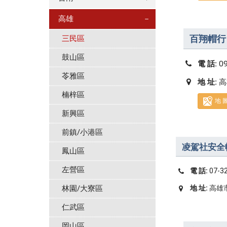
高雄
－
百翔帽行
三民區
鼓山區
電 話:
0
苓雅區
地 址:
高
楠梓區
地 
新興區
前鎮/小港區
凌駕社安全
鳳山區
左營區
電 話:
07-3
林園/大寮區
地 址:
高雄
仁武區
岡山區