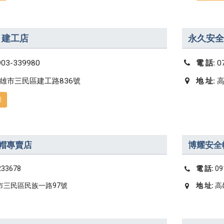
 建工店
永久安全
903-339980
電 話:
0
雄市三民區建工路836號
地 址:
高
圖
帽專賣店
博耀安全
233678
電 話:
09
市三民區民族一路97號
地 址:
高