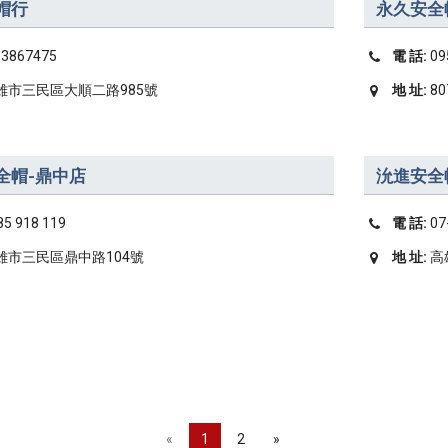
帽行
永久安全
-3867475
電 話:
09
雄市三民區大順二路985號
地 址:
8
全帽-鼎中店
沇進安全
85 918 119
電 話:
07
雄市三民區鼎中路104號
地 址:
高
Previous
(current)
«
1
2
»