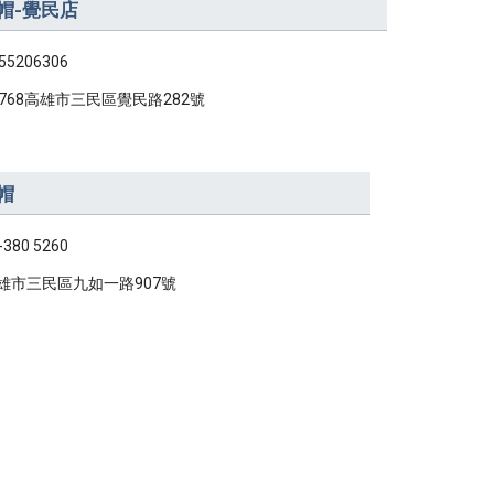
帽-覺民店
55206306
0768高雄市三民區覺民路282號
帽
-380 5260
雄市三民區九如一路907號