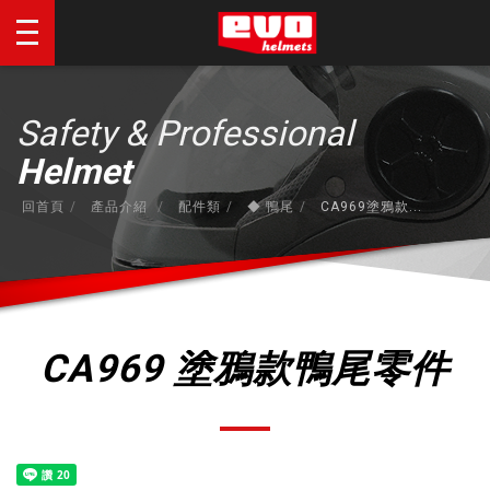
Safety & Professional
Helmet
回首頁
產品介紹
配件類
◆ 鴨尾
CA969塗鴉款...
CA969 塗鴉款鴨尾零件