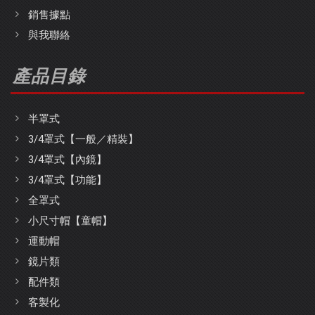
銷售據點
與我聯絡
產品目錄
半罩式
3/4罩式【一般／精裝】
3/4罩式【內鏡】
3/4罩式【功能】
全罩式
小尺寸帽【童帽】
運動帽
鏡片類
配件類
客製化