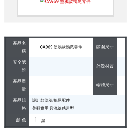
產品名
頭圍尺寸
CA969 塗鴉款鴨尾零件
稱
安全認
外殼材質
證
產品重
帽體尺寸
量
產品規
設計款塗鴉 鴨尾配件
格
美觀實用 具流線感造型
顏 色
黑