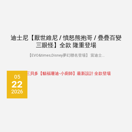
迪士尼【厭世維尼 / 憤怒熊抱哥 / 疊疊百變
三眼怪】全款 隆重登場
【EVO&times;Disney夢幻聯名登場】 當迪士...
05
22
2026