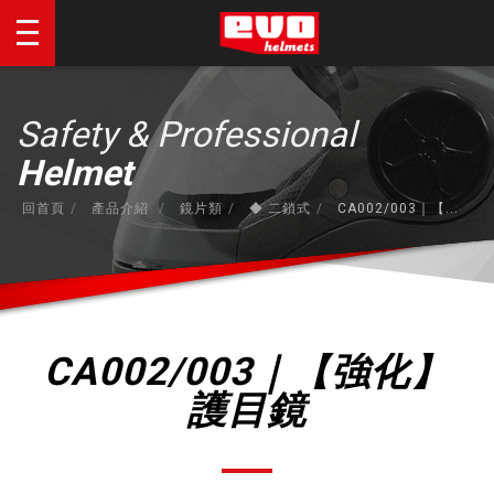
Safety & Professional
Helmet
回首頁
產品介紹
鏡片類
◆ 二鎖式
CA002/003｜【...
CA002/003｜【強化】
護目鏡