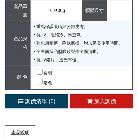
產品重
帽體尺寸
107±30g
量
• 重點保護眼睛與臉部皮膚。
• 抗UV、阻絕冷、髒空氣。
產品規
• 強化超耐磨，降低磨損、增加延長使用時間。
格
• 全曲面採凸型眼鏡製作全面清晰。
• 抗UV鏡片，透光率佳。
透明
顏 色
暗色
詢價清單 (
0
)
加入詢價
產品說明