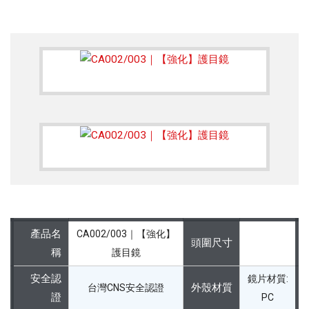
產品名
CA002/003｜【強化】
頭圍尺寸
稱
護目鏡
安全認
鏡片材質:
外殼材質
台灣CNS安全認證
證
PC