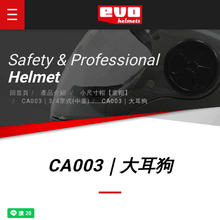
Safety & Professional
Helmet
回首頁
產品介紹
小尺寸帽【童帽】
CA003｜3/4罩式(中童)
CA003｜大耳狗
CA003｜大耳狗