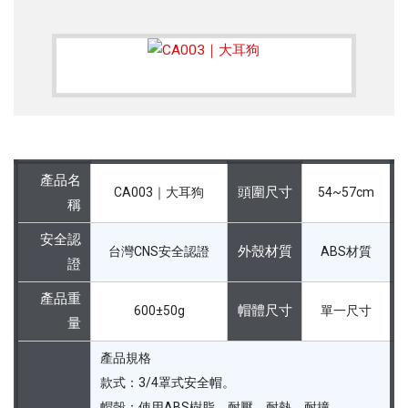
產品名
頭圍尺寸
CA003｜大耳狗
54~57cm
稱
安全認
外殼材質
台灣CNS安全認證
ABS材質
證
產品重
帽體尺寸
600±50g
單一尺寸
量
產品規格
款式：3/4罩式安全帽。
帽殼：使用ABS樹脂，耐壓，耐熱、耐撞。