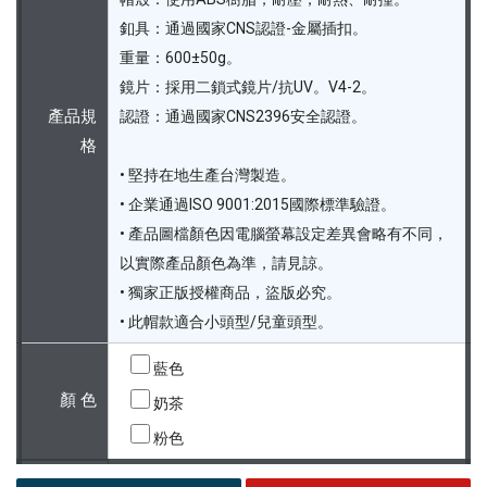
釦具：通過國家CNS認證-金屬插扣。
重量：600±50g。
鏡片：採用二鎖式鏡片/抗UV。V4-2。
產品規
認證：通過國家CNS2396安全認證。
格
• 堅持在地生產台灣製造。
• 企業通過ISO 9001:2015國際標準驗證。
• 產品圖檔顏色因電腦螢幕設定差異會略有不同，
以實際產品顏色為準，請見諒。
• 獨家正版授權商品，盜版必究。
• 此帽款適合小頭型/兒童頭型。
藍色
顏 色
奶茶
粉色