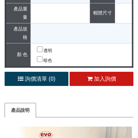
產品重
帽體尺寸
量
產品規
格
透明
顏 色
暗色
詢價清單 (
0
)
加入詢價
產品說明