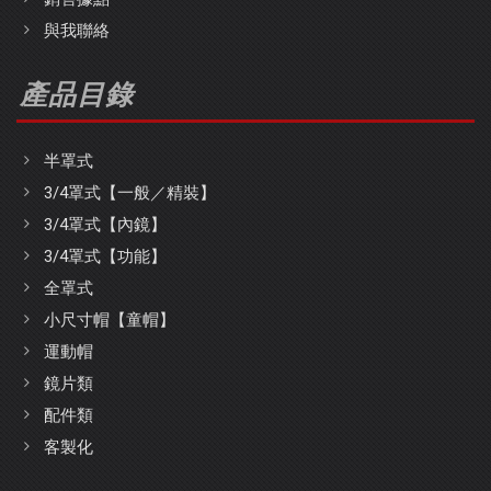
與我聯絡
產品目錄
半罩式
3/4罩式【一般／精裝】
3/4罩式【內鏡】
3/4罩式【功能】
全罩式
小尺寸帽【童帽】
運動帽
鏡片類
配件類
客製化