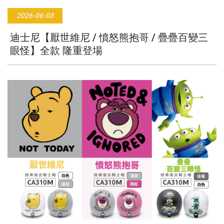
2026-06-03
迪士尼【厭世維尼 / 憤怒熊抱哥 / 疊疊百變三
眼怪】全款 隆重登場