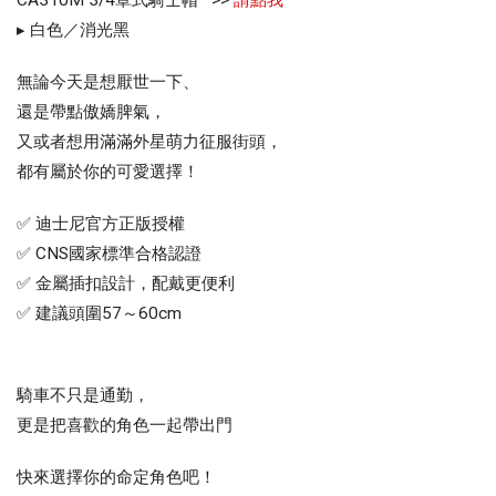
▸ 白色／消光黑
無論今天是想厭世一下、
還是帶點傲嬌脾氣，
又或者想用滿滿外星萌力征服街頭，
都有屬於你的可愛選擇！
✅ 迪士尼官方正版授權
✅ CNS國家標準合格認證
✅ 金屬插扣設計，配戴更便利
✅ 建議頭圍57～60cm
騎車不只是通勤，
更是把喜歡的角色一起帶出門
快來選擇你的命定角色吧！