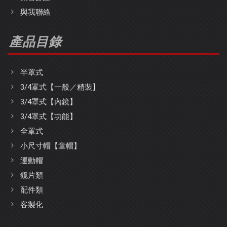
與我聯絡
產品目錄
半罩式
3/4罩式【一般／精裝】
3/4罩式【內鏡】
3/4罩式【功能】
全罩式
小尺寸帽【童帽】
運動帽
鏡片類
配件類
客製化