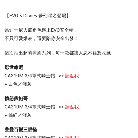
【EVO × Disney 夢幻聯名登場】
當迪士尼人氣角色遇上EVO安全帽，
不只可愛爆表，還要陪你安全出發！
這次推出超萌療癒系列，每一款都讓人忍不住想收藏
厭世維尼
CA310M 3/4罩式騎士帽 >>
請點我
▸ 白色／淺灰
憤怒熊抱哥
CA310M 3/4罩式騎士帽 >>
請點我
▸ 桃紅／淺灰
疊疊百變三眼怪
CA310M 3/4罩式騎士帽 >>
請點我